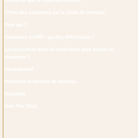
Qu’est-ce que la chute de cheveux ?
Effets des exosomes sur la chute de cheveux
Pour qui ?
Exosomes et PRP : quelles différences ?
Les exosomes sont-ils bénéfiques pour toutes les
alopécies ?
Déroulement
Protocole et nombre de séances
Résultats
Avis The Clinic