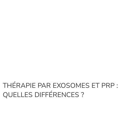
THÉRAPIE PAR EXOSOMES ET PRP :
QUELLES DIFFÉRENCES ?
Facteurs de croissance…, cellules souches…, les exosomes et
la
thérapie PRP
partagent des philosophies – et des termes
– similaires. Ce sont deux thérapies cellulaires utilisées pour
traiter l’alopécie.