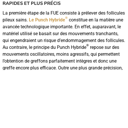
RAPIDES ET PLUS PRÉCIS
La première étape de la FUE consiste à prélever des follicules
®
pileux sains.
Le Punch Hybride
constitue en la matière une
avancée technologique importante. En effet, auparavant, le
matériel utilisé se basait sur des mouvements tranchants,
qui engendraient un risque d’endommagement des follicules.
®
Au contraire, le principe du Punch Hybride
repose sur des
mouvements oscillatoires, moins agressifs, qui permettent
l’obtention de greffons parfaitement intègres et donc une
greffe encore plus efficace. Outre une plus grande précision,
car la vitesse de pénétration dans la peau est contrôlée par le
®
praticien grâce à une pédale, le Punch Hybride
permet aussi
de réduire le temps d’intervention et accroît donc le confort
de la patiente.
STYLO INJECTEUR CHOÏ : UN PLUS GRAND CONTRÔLE
DE RÉIMPLANTATION DES GREFFONS
Le stylo injecteur CHOÏ
est un équipement qui est utilisé au