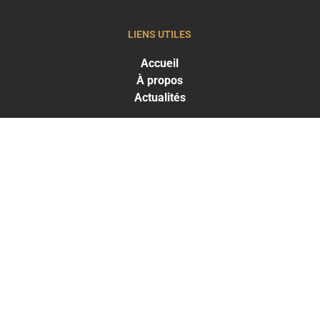
LIENS UTILES
Accueil
À propos
Actualités
LES TRAITEMENTS
Greffe capillaire
Traitements capillaires
Médecine esthétique
LES RÉSULTATS
Résultats Traitements capillaires
Résultats Médecine esthétique