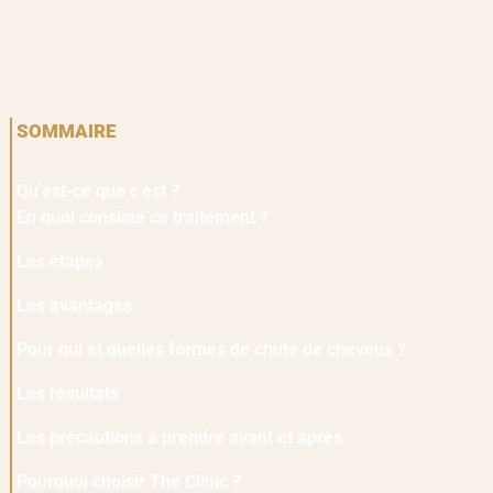
SOMMAIRE
Qu’est-ce que c’est ?
En quoi consiste ce traitement ?
Les étapes
Les avantages
Pour qui et quelles formes de chute de cheveux ?
Les résultats
Les précautions à prendre avant et après
Pourquoi choisir The Clinic ?