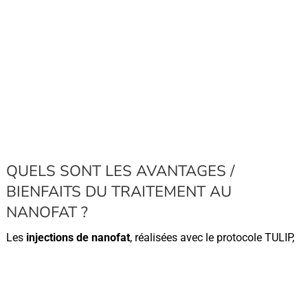
QUELS SONT LES AVANTAGES /
BIENFAITS DU TRAITEMENT AU
NANOFAT ?
Les
injections de nanofat
, réalisées avec le protocole TULIP,
offrent plusieurs avantages distincts :
Stimulation naturelle des follicules pileux
: les cellules
souches et facteurs de croissance contenus dans le
nanofat revitalisent les follicules, favorisant la repousse