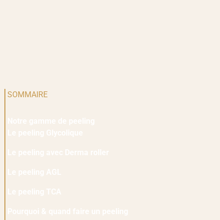
SOMMAIRE
Notre gamme de peeling
Le peeling Glycolique
Le peeling avec Derma roller
Le peeling AGL
Le peeling TCA
Pourquoi & quand faire un peeling