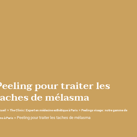
Peeling pour traiter les
taches de mélasma
»
»
cueil
The Clinic | Expert en médecine esthétique à Paris
Peelings visage : notre gamme de
»
Peeling pour traiter les taches de mélasma
ns à Paris