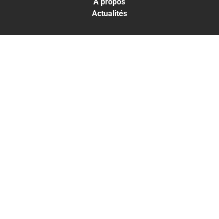
À propos
Actualités
LES TRAITEMENTS
Greffe capillaire
Traitements capillaires
Médecine esthétique
LES RÉSULTATS
Résultats Traitements capillaires
Résultats Médecine esthétique
THE CLINIC
PARIS
+33 1 53 700 800