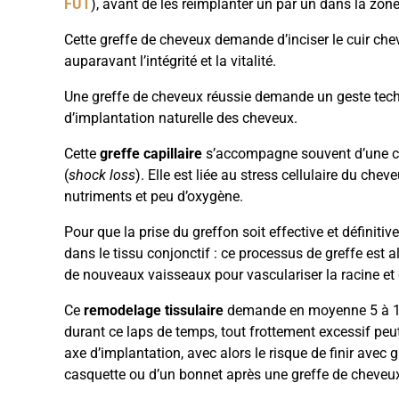
FUT
), avant de les réimplanter un par un dans la zon
Cette greffe de cheveux demande d’inciser le cuir cheve
auparavant l’intégrité et la vitalité.
Une greffe de cheveux réussie demande un geste tech
d’implantation naturelle des cheveux.
Cette
greffe capillaire
s’accompagne souvent d’une chut
(
shock loss
). Elle est liée au stress cellulaire du cheve
nutriments et peu d’oxygène.
Pour que la prise du greffon soit effective et définitiv
dans le tissu conjonctif : ce processus de greffe est a
de nouveaux vaisseaux pour vasculariser la racine et 
Ce
remodelage tissulaire
demande en moyenne 5 à 15 
durant ce laps de temps, tout frottement excessif peut
axe d’implantation, avec alors le risque de finir avec 
casquette ou d’un bonnet après une greffe de cheveux 