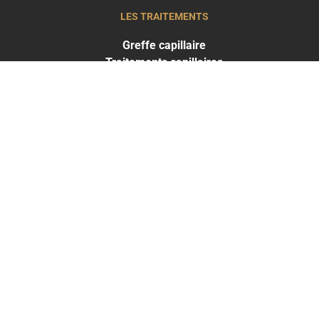
LES TRAITEMENTS
Greffe capillaire
Traitements capillaires
Médecine esthétique
LES RÉSULTATS
Résultats Traitements capillaires
Résultats Médecine esthétique
THE CLINIC
PARIS
+33 1 53 700 800
THE CLINIC
PARIS EST