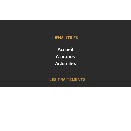
LIENS UTILES
Accueil
À propos
Actualités
LES TRAITEMENTS
Greffe capillaire
Traitements capillaires
Médecine esthétique
LES RÉSULTATS