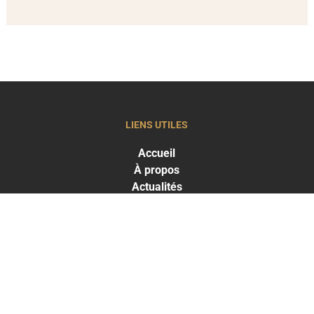
LIENS UTILES
Accueil
À propos
Actualités
LES TRAITEMENTS
Greffe capillaire
Traitements capillaires
Médecine esthétique