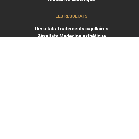
LES RÉSULTATS
Résultats Traitements capillaires
Résultats Médecine esthétique
THE CLINIC
PARIS
+33 1 53 700 800
THE CLINIC
PARIS EST
+33 1 53 70 08 04
THE CLINIC
BRUXELLES