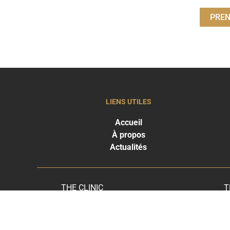
PREN
LIENS UTILES
Accueil
À propos
Actualités
THE CLINIC
T
PARIS
P
+33 1 53 700 800
+