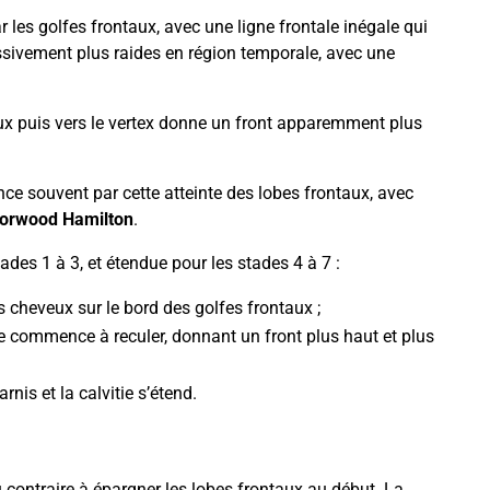
 les golfes frontaux, avec une ligne frontale inégale qui
ssivement plus raides en région temporale, avec une
taux puis vers le vertex donne un front apparemment plus
 souvent par cette atteinte des lobes frontaux, avec
 Norwood Hamilton
.
des 1 à 3, et étendue pour les stades 4 à 7 :
es cheveux sur le bord des golfes frontaux ;
ale commence à reculer, donnant un front plus haut et plus
nis et la calvitie s’étend.
 contraire à épargner les lobes frontaux au début. La