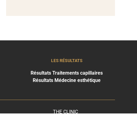
LES RÉSULTATS
Résultats Traitements capillaires
Résultats Médecine esthétique
THE CLINIC
CATANE
+39 34 0656 0898