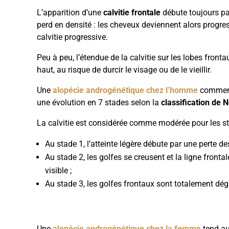
L’apparition d’une
calvitie frontale
débute toujours par
perd en densité : les cheveux deviennent alors progre
calvitie progressive.
Peu à peu, l’étendue de la calvitie sur les lobes fron
haut, au risque de durcir le visage ou de le vieillir.
Une
alopécie androgénétique chez l’homme
commence
une évolution en 7 stades selon la
classification de
La calvitie est considérée comme modérée pour les sta
Au stade 1, l’atteinte légère débute par une perte d
Au stade 2, les golfes se creusent et la ligne front
visible ;
Au stade 3, les golfes frontaux sont totalement dégar
Une
alopécie androgénétique chez la femme
tend au