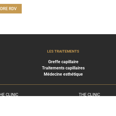
DRE RDV
LES TRAITEMENTS
Greffe capillaire
Traitements capillaires
Médecine esthétique
HE CLINIC
THE CLINIC
ARIS EST
BRUXELLES
33 1 53 70 08 04
+32 2 588 77 19