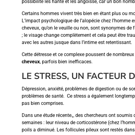
possibilité les hante et les angoisse, car un bon nomb
Certains hommes vivent très bien en étant plus ou moi
L’impact psychologique de l’alopécie chez l’homme es
cheveux, qu’on le veuille ou non, sont synonymes de for
; le visage change complètement et cela peut être trau
avec les autres jusque dans l’intime est retentissant.
Cette détresse et ce complexe poussent de nombreu
cheveux
, parfois bien inefficaces.
LE STRESS, UN FACTEUR 
Dépression, anxiété, problèmes de digestion ou de somm
problèmes de santé. Ce stress a également longtemps é
pas bien comprises.
Dans une étude récente₁, des chercheurs ont soumis d
semaines : leur niveau de corticostérone (chez l’homme,
poils a diminué. Les follicules pileux sont restés da