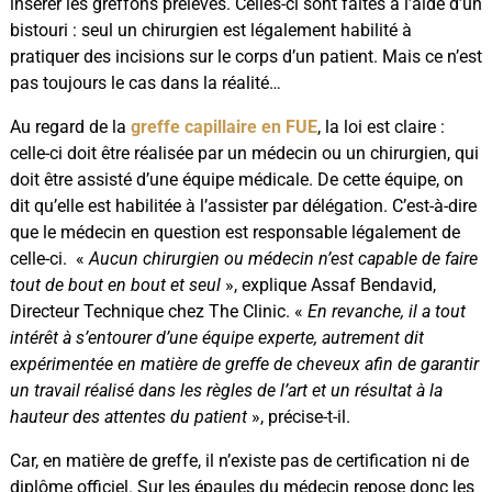
insérer les greffons prélevés. Celles-ci sont faites à l’aide d’un
bistouri : seul un chirurgien est légalement habilité à
pratiquer des incisions sur le corps d’un patient. Mais ce n’est
pas toujours le cas dans la réalité…
Au regard de la
greffe capillaire en FUE
, la loi est claire :
celle-ci doit être réalisée par un médecin ou un chirurgien, qui
doit être assisté d’une équipe médicale. De cette équipe, on
dit qu’elle est habilitée à l’assister par délégation. C’est-à-dire
que le médecin en question est responsable légalement de
celle-ci. «
Aucun chirurgien ou médecin n’est capable de faire
tout de bout en bout et seul
», explique Assaf Bendavid,
Directeur Technique chez The Clinic. «
En revanche, il a tout
intérêt à s’entourer d’une équipe experte, autrement dit
expérimentée en matière de greffe de cheveux afin de garantir
un travail réalisé dans les règles de l’art et un résultat à la
hauteur des attentes du patient
», précise-t-il.
Car, en matière de greffe, il n’existe pas de certification ni de
diplôme officiel. Sur les épaules du médecin repose donc les