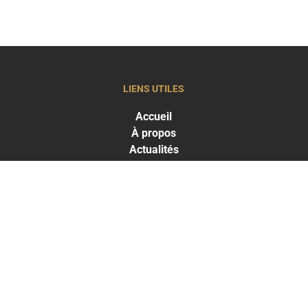
LIENS UTILES
Accueil
À propos
Actualités
LES TRAITEMENTS
Greffe capillaire
Traitements capillaires
Médecine esthétique
LES RÉSULTATS