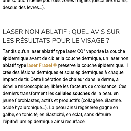
une solution idéale pour des zones fragiles (décolleté, mains,
dessus des lèvres…).
LASER NON ABLATIF : QUEL AVIS SUR
LES RÉSULTATS POUR LE VISAGE ?
Tandis qu’un laser ablatif type laser CO² vaporise la couche
épidermique avant de cibler la couche dermique, un laser non
ablatif type
laser Fraxel ®
préserve la couche épidermique. Il
crée des lésions dermiques et sous épidermiques à chaque
impact de tir. Cette libération de chaleur dans le derme, à
échelle microscopique, libère les facteurs de croissance. Ces
derniers transforment les
cellules souches
de la peau en
jeune fibroblastes, actifs et productifs (collagène, élastine,
acide hyaluronique…). La peau ainsi régénérée gagne en
galbe, en tonicité, en élasticité, en éclat, sans détruire
l‘épithélium épidermique ainsi resurfacé.