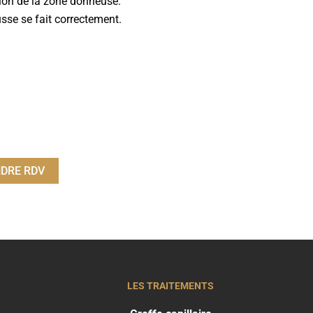
ation de la zone donneuse.
usse se fait correctement.
DRE RDV
LES TRAITEMENTS