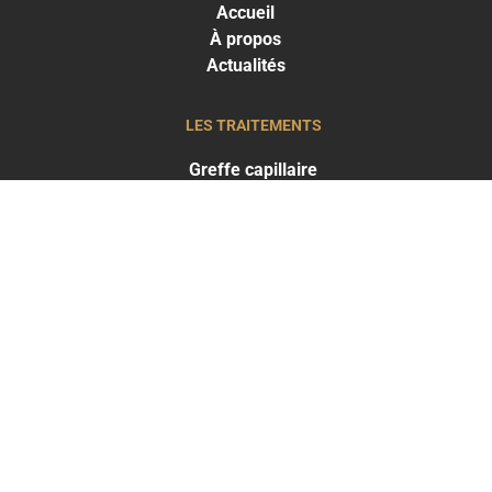
Accueil
À propos
Actualités
LES TRAITEMENTS
Greffe capillaire
Traitements capillaires
Médecine esthétique
LES RÉSULTATS
Résultats Traitements capillaires
Résultats Médecine esthétique
THE CLINIC
PARIS