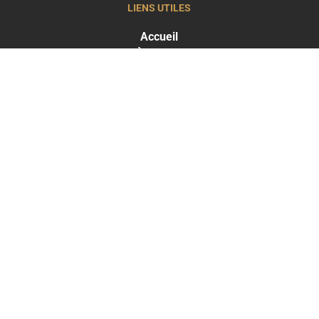
LIENS UTILES
Accueil
À propos
Actualités
LES TRAITEMENTS
Greffe capillaire
Traitements capillaires
Médecine esthétique
LES RÉSULTATS
Résultats Traitements capillaires
Résultats Médecine esthétique
THE CLINIC