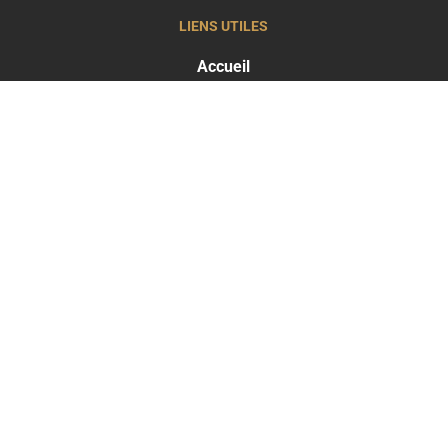
LIENS UTILES
Accueil
À propos
Actualités
LES TRAITEMENTS
Greffe capillaire
Traitements capillaires
Médecine esthétique
LES RÉSULTATS
Résultats Traitements capillaires
Résultats Médecine esthétique