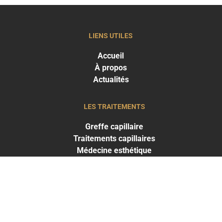
LIENS UTILES
Accueil
À propos
Actualités
LES TRAITEMENTS
Greffe capillaire
Traitements capillaires
Médecine esthétique
LES RÉSULTATS
Résultats Traitements capillaires
Résultats Médecine esthétique