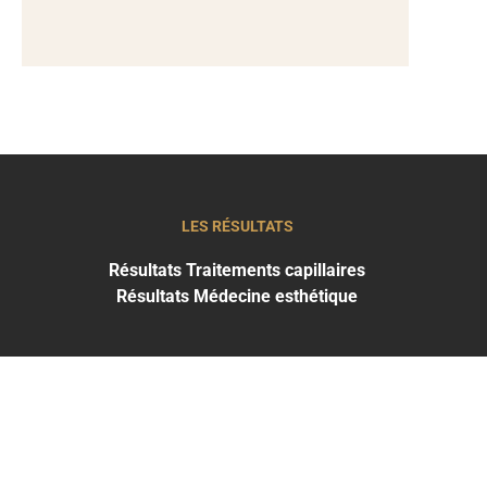
LES RÉSULTATS
Résultats Traitements capillaires
Résultats Médecine esthétique
THE CLINIC
CATANE
+39 34 0656 0898