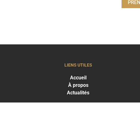
PREN
LIENS UTILES
Accueil
À propos
Actualités
THE CLINIC
T
PARIS
P
+33 1 53 700 800
+