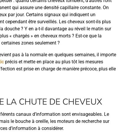
pétuel : quand certains cheveux tombent, d’autres font
manent qui assure une densité capillaire constante. On
eux par jour. Certains signaux qui indiquent un
 cependant être surveillés. Les cheveux sont-ils plus
a douche ? Y en a-t-il davantage au réveil le matin sur
ls plus « chargés » en cheveux morts ? Est-ce que la
r certaines zones seulement ?
 revient pas à la normale en quelques semaines, il importe
ic
précis et mette en place au plus tôt les mesures
ction est prise en charge de manière précoce, plus elle
DE LA CHUTE DE CHEVEUX
ifférents canaux d’information sont envisageables. Le
, mais le bouche à oreille, les moteurs de recherche sur
rces d’information à considérer.