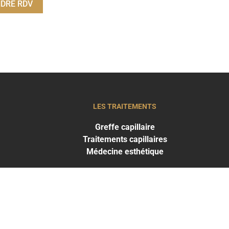
DRE RDV
LES TRAITEMENTS
Greffe capillaire
Traitements capillaires
Médecine esthétique
HE CLINIC
THE CLINIC
ARIS EST
BRUXELLES
33 1 53 70 08 04
+32 2 588 77 19