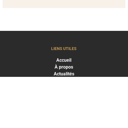
LIENS UTILES
Accueil
À propos
Actualités
LES TRAITEMENTS
Greffe capillaire
Traitements capillaires
Médecine esthétique