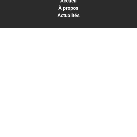
Accueil
À propos
Actualités
LES TRAITEMENTS
Greffe capillaire
Traitements capillaires
Médecine esthétique
LES RÉSULTATS
Résultats Traitements capillaires
Résultats Médecine esthétique
THE CLINIC
PARIS
+33 1 53 700 800