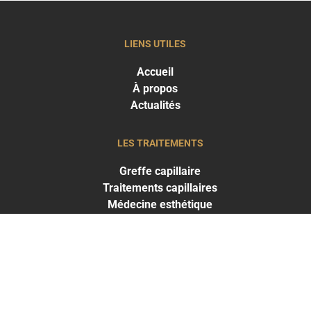
LIENS UTILES
Accueil
À propos
Actualités
LES TRAITEMENTS
Greffe capillaire
Traitements capillaires
Médecine esthétique
LES RÉSULTATS
Résultats Traitements capillaires
Résultats Médecine esthétique