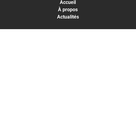
Accueil
À propos
Actualités
LES TRAITEMENTS
Greffe capillaire
Traitements capillaires
Médecine esthétique
LES RÉSULTATS
Résultats Traitements capillaires
Résultats Médecine esthétique
THE CLINIC
PARIS