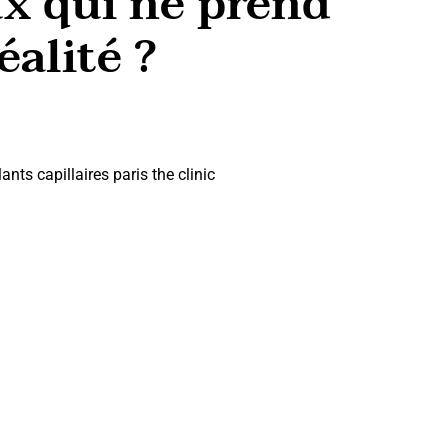
ux qui ne prend
éalité ?