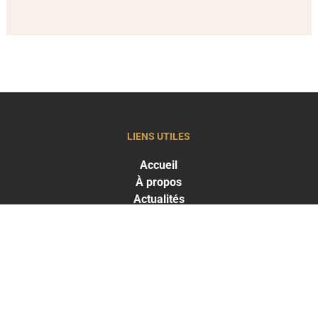
LIENS UTILES
Accueil
À propos
Actualités
LES TRAITEMENTS
Greffe capillaire
Traitements capillaires
Médecine esthétique