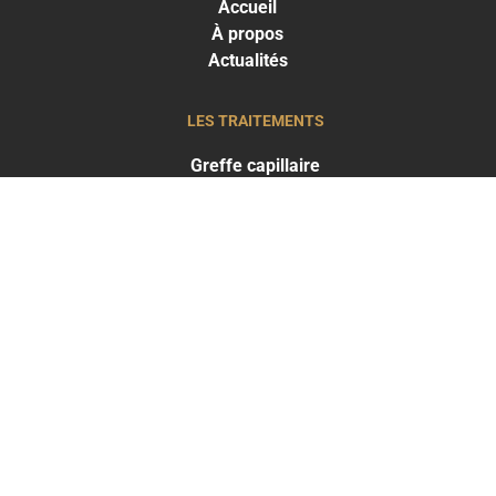
Accueil
À propos
Actualités
LES TRAITEMENTS
Greffe capillaire
Traitements capillaires
Médecine esthétique
LES RÉSULTATS
Résultats Traitements capillaires
Résultats Médecine esthétique
THE CLINIC
PARIS