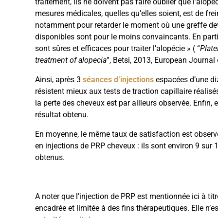
traitement, ils ne doivent pas faire oublier que l’alo
mesures médicales, quelles qu’elles soient, est de fre
notamment pour retarder le moment où une greffe devie
disponibles sont pour le moins convaincants. En parti
sont sûres et efficaces pour traiter l’alopécie » ( “
Plate
treatment of alopecia
”, Betsi, 2013, European Journal 
Ainsi, après 3
séances d’injections
espacées d’une diz
résistent mieux aux tests de traction capillaire réalis
la perte des cheveux est par ailleurs observée. Enfin, 
résultat obtenu.
En moyenne, le même taux de satisfaction est observé c
en injections de PRP cheveux : ils sont environ 9 sur
obtenus.
A noter que l’injection de PRP est mentionnée ici à tit
encadrée et limitée à des fins thérapeutiques. Elle n’e