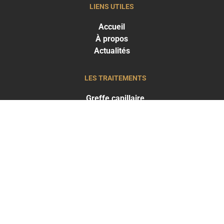
LIENS UTILES
Accueil
À propos
Actualités
LES TRAITEMENTS
Greffe capillaire
Traitements capillaires
Médecine esthétique
LES RÉSULTATS
Résultats Traitements capillaires
Résultats Médecine esthétique