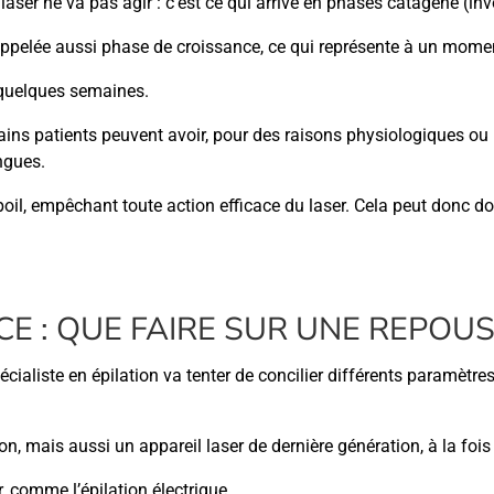
e laser ne va pas agir : c’est ce qui arrive en phases catagène (in
 appelée aussi phase de croissance, ce qui représente à un mome
 quelques semaines.
ins patients peuvent avoir, pour des raisons physiologiques ou 
ngues.
oil, empêchant toute action efficace du laser. Cela peut donc don
ACE : QUE FAIRE SUR UNE REPO
ialiste en épilation va tenter de concilier différents paramètres,
on, mais aussi un appareil laser de dernière génération, à la fois
, comme l’épilation électrique.