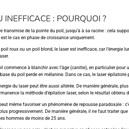
 INEFFICACE : POURQUOI ?
tre transmise de la pointe du poil, jusqu’à à sa racine : cela sup
qui est le cas en phase de croissance uniquement.
poil roux ou un poil blond, le laser est inefficace, car l’énergie
aser.
oil commence à blanchir avec l’âge (canitie), en particulier pour
 base du poil perde en mélanine. Dans ce cas, le laser épilatoire p
nergie du laser peut être aussi altérée. De manière générale, plus 
manence la méthode d’épilation laser, selon le résultat obtenu 
sant peut même favoriser un phénomène de repousse paradoxale :
plus progressivement. De manière générale, il ne faut traiter que l
e les hommes de moins de 25 ans.