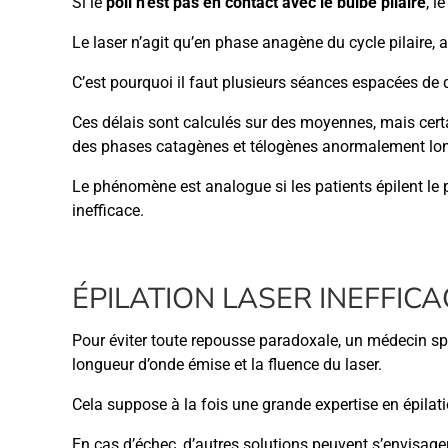
Si le
poil n’est pas en contact avec le bulbe pilaire
, l
Le laser n’agit qu’en phase anagène du cycle pilaire,
C’est pourquoi il faut plusieurs séances espacées de
Ces délais sont calculés sur des moyennes, mais certa
des phases catagènes et télogènes anormalement lo
Le phénomène est analogue si les patients épilent le p
inefficace.
ÉPILATION LASER INEFFIC
Pour éviter toute repousse paradoxale, un médecin spéc
longueur d’onde émise et la fluence du laser.
Cela suppose à la fois une grande expertise en épilati
En cas d’échec, d’autres solutions peuvent s’envisager