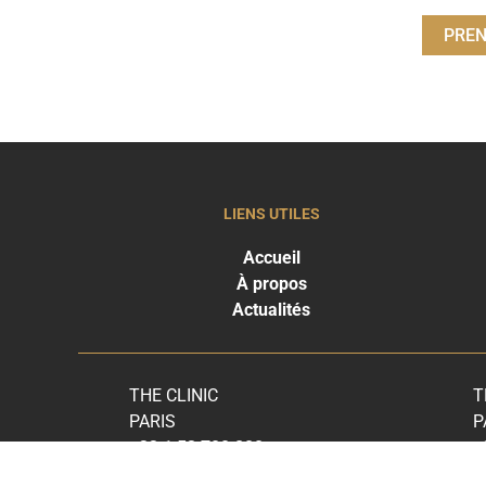
PREN
LIENS UTILES
Accueil
À propos
Actualités
THE CLINIC
T
PARIS
P
+33 1 53 700 800
+