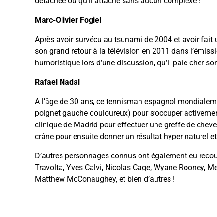
détachée ou qu’il attache sans aucun complexe !
Marc-Olivier Fogiel
Après avoir survécu au tsunami de 2004 et avoir fait 
son grand retour à la télévision en 2011 dans l’émissio
humoristique lors d’une discussion, qu’il paie cher so
Rafael Nadal
A l’âge de 30 ans, ce tennisman espagnol mondialeme
poignet gauche douloureux) pour s’occuper activement 
clinique de Madrid pour effectuer une greffe de cheveu
crâne pour ensuite donner un résultat hyper naturel et
D’autres personnages connus ont également eu recour
Travolta, Yves Calvi, Nicolas Cage, Wyane Rooney, Me
Matthew McConaughey, et bien d’autres !