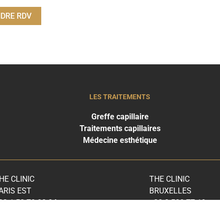
DRE RDV
LES TRAITEMENTS
Greffe capillaire
Traitements capillaires
Médecine esthétique
HE CLINIC
THE CLINIC
ARIS EST
BRUXELLES
33 1 53 70 08 04
+32 2 588 77 19